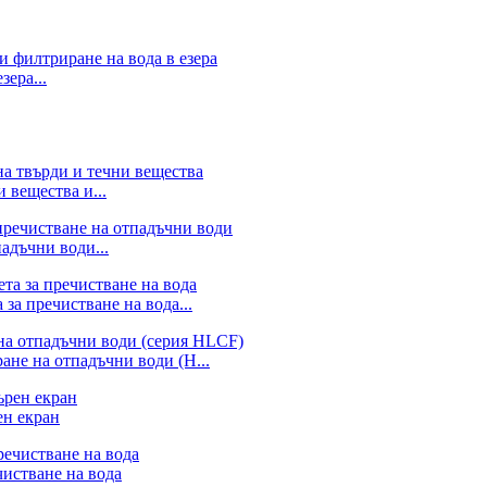
зера...
 вещества и...
адъчни води...
за пречистване на вода...
ане на отпадъчни води (H...
ен екран
чистване на вода