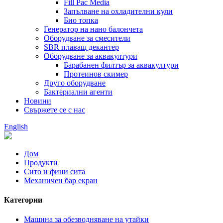
Fill Pac Media
Запълване на охладителни кули
Био топка
Генератор на нано балончета
Оборудване за смесители
SBR плаващ декантер
Оборудване за аквакултури
Барабанен филтър за аквакултури
Протеинов скимер
Друго оборудване
Бактериални агенти
Новини
Свържете се с нас
English
Дом
Продукти
Сито и фини сита
Механичен бар екран
Категории
Машина за обезводняване на утайки