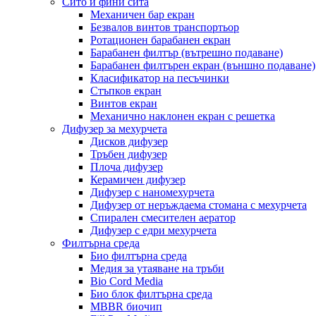
Сито и фини сита
Механичен бар екран
Безвалов винтов транспортьор
Ротационен барабанен екран
Барабанен филтър (вътрешно подаване)
Барабанен филтърен екран (външно подаване)
Класификатор на песъчинки
Стъпков екран
Винтов екран
Механично наклонен екран с решетка
Дифузер за мехурчета
Дисков дифузер
Тръбен дифузер
Плоча дифузер
Керамичен дифузер
Дифузер с наномехурчета
Дифузер от неръждаема стомана с мехурчета
Спирален смесителен аератор
Дифузер с едри мехурчета
Филтърна среда
Био филтърна среда
Медия за утаяване на тръби
Bio Cord Media
Био блок филтърна среда
MBBR биочип