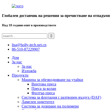
Глобален доставчик на решения за пречистване на отпадъчн
Над 18 години опит в производството
lisa@holly-tech.net.cn
86-510-87229907
Дом
За нас
За нас
Изложба
Продукти
Машина за обезводняване на утайки
Винтова преса
Преса за колан
Филтър преса
Система за флотация с разтворен въздух (DAF)
Ламелен оцветител
Система за дозиране на полимери