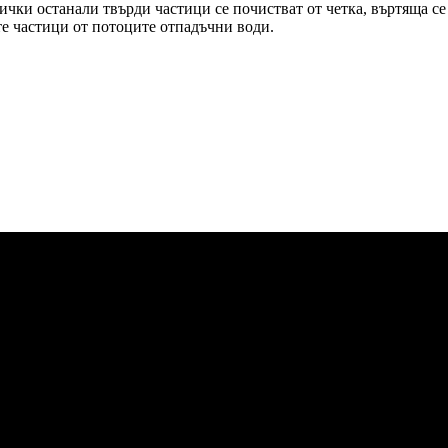
ички останали твърди частици се почистват от четка, въртяща с
е частици от потоците отпадъчни води.