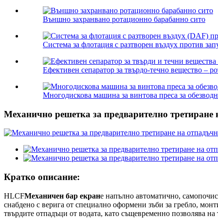
Външно захранвано ротационно барабанно сито
Система за флотация с разтворен въздух против зап
Ефективен сепаратор за твърдо-течно вещество – ро
Многодискова машина за винтова преса за обезводн
Механично решетка за предварително третиране 
Кратко описание:
HLCF
Механичен бар екран
е напълно автоматично, самопочист
снабдено с верига от специално оформени зъби за гребло, монт
твърдите отпадъци от водата, като същевременно позволява на 