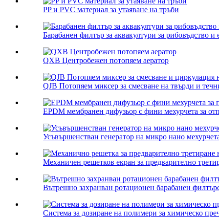
PP и PVC материал за утаяване на тръби
Барабанен филтър за аквакултури за рибовъдство и е
QXB Центробежен потопяем аератор
QJB Потопяем миксер за смесване на твърди и течни
EPDM мембранен дифузьор с фини мехурчета за отп
Усъвършенстван генератор на микро нано мехурчета 
Механичен решетков екран за предварително третир
Вътрешно захранван ротационен барабанен филтър
Система за дозиране на полимери за химическо пре