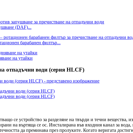
ушване (DAF)...
тационен барабанен филтър...
яване на утайки
на отпадъчни води (серия HLCF)
ващо се устройство за разделяне на твърди и течни вещества, и
ирани на въртяща се ос. Инсталирана във входния канал за вода
течността да преминава през пролуките. Когато веригата достигн