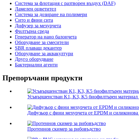
Система за флотация с разтворен въздух (DAF)
Ламелен оцветител
Система за дозиране на полимери
Сито и фини сита
Дифузер за мехурчета
Филтърна среда
Генератор на нано балончета
Оборудване за смесители
SBR плаващ декантер
Оборудване за аквакултури
Друго оборудване
Бактериални агенти
Препоръчани продукти
Усъвършенстван K1, K3, K5 биофилтърен материал
Дифузьор с фини мехурчета от EPDM и силиконова
Протеинов скимер за рибовъдство