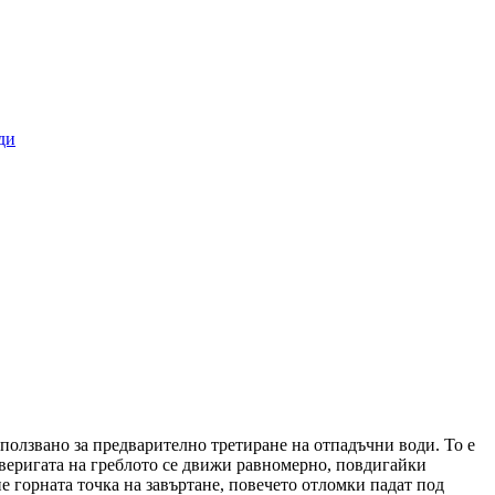
зползвано за предварително третиране на отпадъчни води. То е
, веригата на греблото се движи равномерно, повдигайки
е горната точка на завъртане, повечето отломки падат под