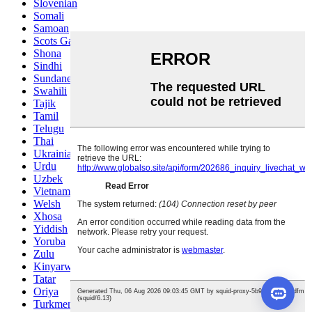
Slovenian
Somali
Samoan
Scots Gaelic
Shona
Sindhi
Sundanese
Swahili
Tajik
Tamil
Telugu
Thai
Ukrainian
Urdu
Uzbek
Vietnamese
Welsh
Xhosa
Yiddish
Yoruba
Zulu
Kinyarwanda
Tatar
Oriya
Turkmen