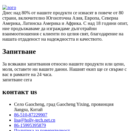
Днес над 80% от нашите продукти се изнасят в повече от 80
страни, включително Югоизточна Азия, Европа, Северна
Америка, Латинска Америка и Африка. С над 18 години опит,
ние продължаваме да изграждаме дълготрайни
взаимоотношения с клиенти по целия свят, благодарение на
нашата отдаденост на надеждността и качеството.
Запитване
За всякакви запитвания относно нашите продукти или цени,
моля, оставете ни вашите данни. Нашият екип ще се свърже с
вас в рамките на 24 часа.
запитване сега
контакт
us
Село Gaocheng, град Gaocheng Yixing, провинция
Jiangsu, Китай
86-510-87229907
lisa@holly-tech.net.cn
86-15995395879
Политика за поверителност