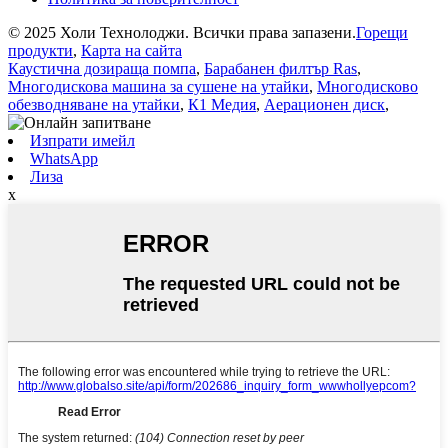
© 2025 Холи Технолоджи. Всички права запазени.
Горещи
продукти
,
Карта на сайта
Каустична дозираща помпа
,
Барабанен филтър Ras
,
Многодискова машина за сушене на утайки
,
Многодисково
обезводняване на утайки
,
К1 Медия
,
Аерационен диск
,
Изпрати имейл
WhatsApp
Лиза
x