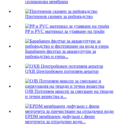
силиконова мембрана
Протеинов скимер за рибовъдство
PP и PVC материал за утаяване на тръби
Барабанен филтър за аквакултури за
рибовъдство и езера...
QXB Центробежен потопяем аератор
QJB Потопяем миксер за смесване на твърди
и течни вещества и...
EPDM мембранен дифузьор с фини
мехурчета за отпадъчни води...