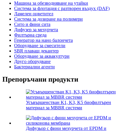
Машина за обезводняване на утайки
Система за флотация с разтворен въздух (DAF)
Ламелен оцветител
Система за дозиране на полимери
Сито и фини сита
Дифузер за мехурчета
Филтърна среда
Генератор на нано балончета
Оборудване за смесители
SBR плаващ декантер
Оборудване за аквакултури
Друго оборудване
Бактериални агенти
Препоръчани продукти
Усъвършенстван K1, K3, K5 биофилтърен
материал за MBBR системи
Дифузьор с фини мехурчета от EPDM и