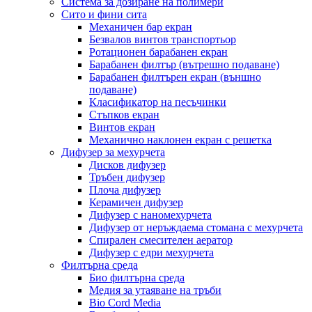
Система за дозиране на полимери
Сито и фини сита
Механичен бар екран
Безвалов винтов транспортьор
Ротационен барабанен екран
Барабанен филтър (вътрешно подаване)
Барабанен филтърен екран (външно
подаване)
Класификатор на песъчинки
Стъпков екран
Винтов екран
Механично наклонен екран с решетка
Дифузер за мехурчета
Дисков дифузер
Тръбен дифузер
Плоча дифузер
Керамичен дифузер
Дифузер с наномехурчета
Дифузер от неръждаема стомана с мехурчета
Спирален смесителен аератор
Дифузер с едри мехурчета
Филтърна среда
Био филтърна среда
Медия за утаяване на тръби
Bio Cord Media