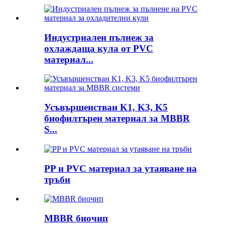
Индустриален пълнеж за
охлаждаща кула от PVC
материал...
Усъвършенстван K1, K3, K5
биофилтърен материал за MBBR
S...
PP и PVC материал за утаяване на
тръби
MBBR биочип