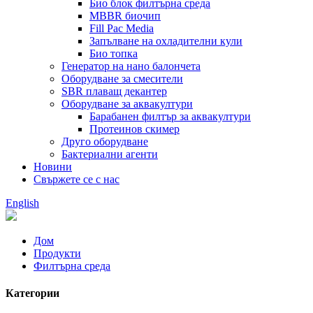
Био блок филтърна среда
MBBR биочип
Fill Pac Media
Запълване на охладителни кули
Био топка
Генератор на нано балончета
Оборудване за смесители
SBR плаващ декантер
Оборудване за аквакултури
Барабанен филтър за аквакултури
Протеинов скимер
Друго оборудване
Бактериални агенти
Новини
Свържете се с нас
English
Дом
Продукти
Филтърна среда
Категории