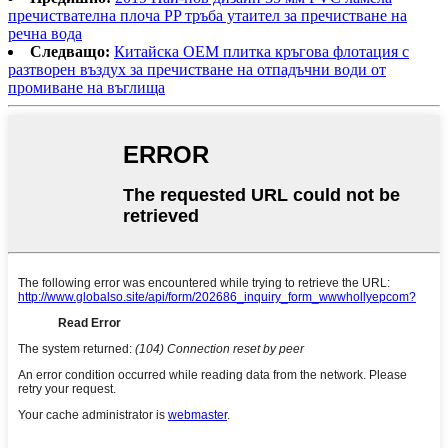
пречиствателна плоча PP тръба утаител за пречистване на
речна вода
Следващо:
Китайска OEM плитка кръгова флотация с
разтворен въздух за пречистване на отпадъчни води от
промиване на въглища