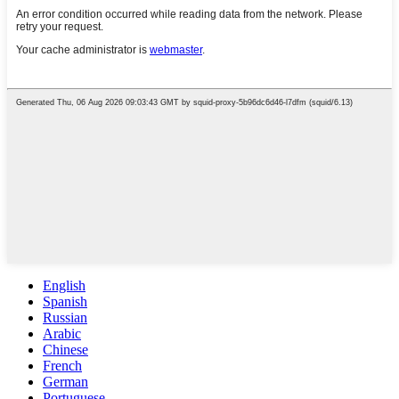
English
Spanish
Russian
Arabic
Chinese
French
German
Portuguese