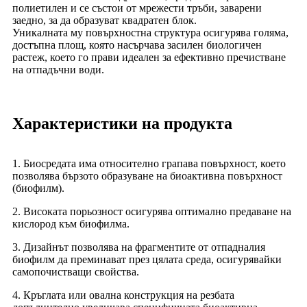
полиетилен и се състои от мрежести тръби, заварени
заедно, за да образуват квадратен блок.
Уникалната му повърхностна структура осигурява голяма,
достъпна площ, която насърчава засилен биологичен
растеж, което го прави идеален за ефективно пречистване
на отпадъчни води.
Характеристики на продукта
1. Биосредата има относително грапава повърхност, което
позволява бързото образуване на биоактивна повърхност
(биофилм).
2. Високата порьозност осигурява оптимално предаване на
кислород към биофилма.
3. Дизайнът позволява на фрагментите от отпадналия
биофилм да преминават през цялата среда, осигурявайки
самопочистващи свойства.
4. Кръглата или овална конструкция на резбата