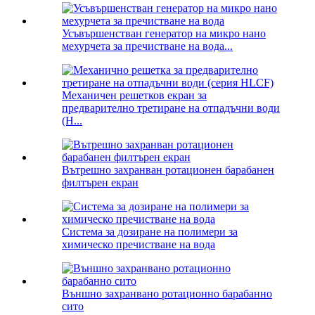
Усъвършенстван генератор на микро нано
мехурчета за пречистване на вода...
Механичен решетков екран за
предварително третиране на отпадъчни води
(H...
Вътрешно захранван ротационен барабанен
филтърен екран
Система за дозиране на полимери за
химическо пречистване на вода
Външно захранвано ротационно барабанно
сито