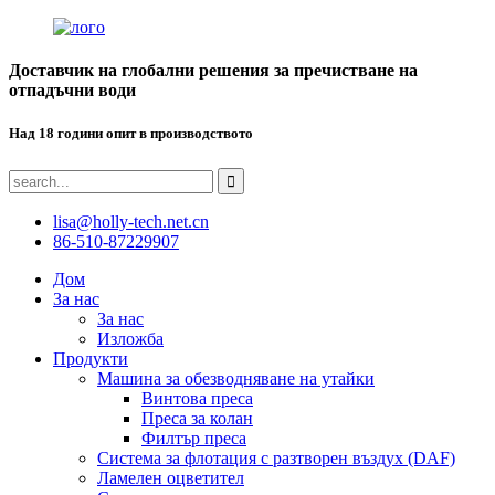
Доставчик на глобални решения за пречистване на
отпадъчни води
Над 18 години опит в производството
lisa@holly-tech.net.cn
86-510-87229907
Дом
За нас
За нас
Изложба
Продукти
Машина за обезводняване на утайки
Винтова преса
Преса за колан
Филтър преса
Система за флотация с разтворен въздух (DAF)
Ламелен оцветител