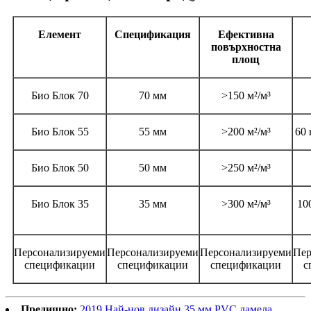
Елемент
Спецификация
Ефективна
повърхностна
площ
Био Блок 70
70 мм
>150 м²/м³
Био Блок 55
55 мм
>200 м²/м³
60 
Био Блок 50
50 мм
>250 м²/м³
Био Блок 35
35 мм
>300 м²/м³
10
Персонализируеми
Персонализируеми
Персонализируеми
Пер
спецификации
спецификации
спецификации
с
Предишно:
2019 Най-нов дизайн 35 мм PVC ламела