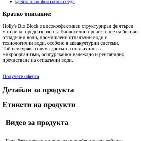
Кратко описание:
Holly's Bio Block е високоефективен структуриран филтърен
материал, предназначен за биологично пречистване на битови
отпадъчни води, промишлени отпадъчни води и
технологични води, особено в аквакултурни системи.
Той осигурява голяма достъпна повърхност за
микроорганизми, осигурявайки надеждно и рентабилно
пречистване на отпадъчни води.
Получете оферта
Детайли за продукта
Етикети на продукти
Видео за продукта
Гледайте видеото по-долу за подробен поглед отблизо