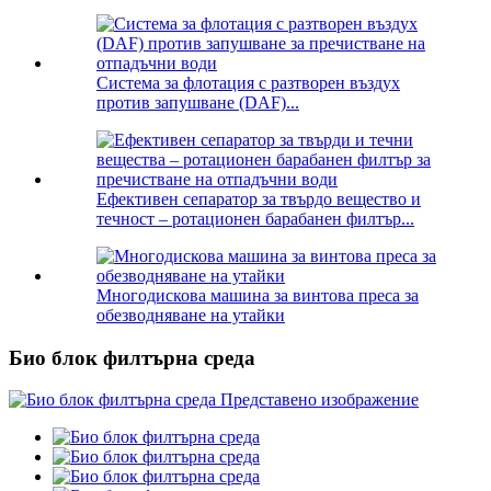
Система за флотация с разтворен въздух
против запушване (DAF)...
Ефективен сепаратор за твърдо вещество и
течност – ротационен барабанен филтър...
Многодискова машина за винтова преса за
обезводняване на утайки
Био блок филтърна среда