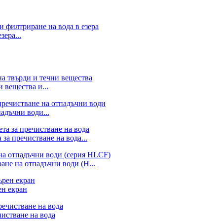
зера...
 вещества и...
адъчни води...
за пречистване на вода...
ане на отпадъчни води (H...
ен екран
чистване на вода