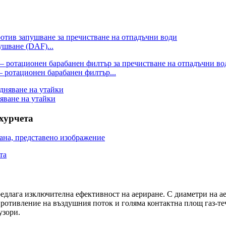
ушване (DAF)...
– ротационен барабанен филтър...
яване на утайки
хурчета
едлага изключителна ефективност на аериране. С диаметри на ае
ъпротивление на въздушния поток и голяма контактна площ газ-т
узори.