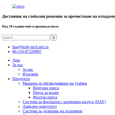
Доставчик на глобални решения за пречистване на отпадъч
Над 18 години опит в производството
lisa@holly-tech.net.cn
86-510-87229907
Дом
За нас
За нас
Изложба
Продукти
Машина за обезводняване на утайки
Винтова преса
Преса за колан
Филтър преса
Система за флотация с разтворен въздух (DAF)
Ламелен оцветител
Система за дозиране на полимери