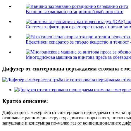
Външно захранвано ротационно барабанно сито
Система за флотация с разтворен въздух против зап
Ефективен сепаратор за твърдо вещество и течност 
Многодискова машина за винтова преса за обезводн
Дифузер от синтерована неръждаема стомана с ме
Кратко описание:
Дифузьорът с мехурчета от синтерована неръждаема стомана пр
отличава с равномерна структура, висока порьозност, ниско с
запушване и консумира по-малко газ от конвенционалните диф