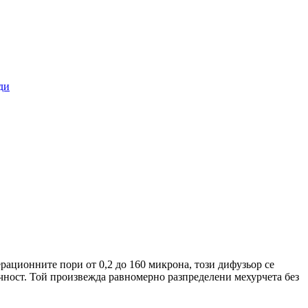
рационните пори от 0,2 до 160 микрона, този дифузьор се
ечност. Той произвежда равномерно разпределени мехурчета без