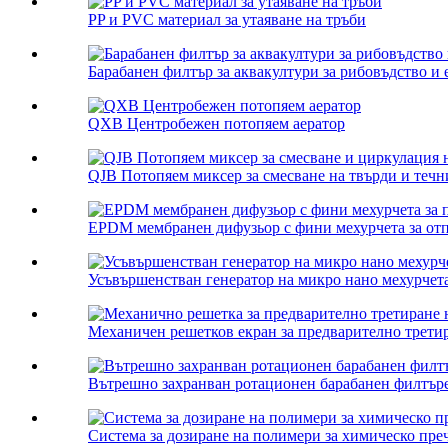
PP и PVC материал за утаяване на тръби
Барабанен филтър за аквакултури за рибовъдство и е
QXB Центробежен потопяем аератор
QJB Потопяем миксер за смесване на твърди и течни
EPDM мембранен дифузьор с фини мехурчета за отп
Усъвършенстван генератор на микро нано мехурчета 
Механичен решетков екран за предварително третир
Вътрешно захранван ротационен барабанен филтър
Система за дозиране на полимери за химическо пре