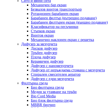
Сито и фини сита
Механичен бар екран
Безвалов винтов транспортьор
Ротационен барабанен екран
Барабанен филтър (вътрешно подаване)
Барабанен филтърен екран (външно подаване)
Класификатор на песъчинки
Стъпков екран
Винтов екран
Механично наклонен екран с решетка
Дифузер за мехурчета
Дисков дифузер
Тръбен дифузер
Плоча дифузер
Керамичен дифузер
Дифузер с наномехурчета
Дифузер от неръждаема стомана с мехурчета
Спирален смесителен аератор
Дифузер с едри мехурчета
Филтърна среда
Био филтърна среда
Медия за утаяване на тръби
Bio Cord Media
Био блок филтърна среда
MBBR биочип