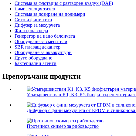
Система за флотация с разтворен въздух (DAF)
Ламелен оцветител
Система за дозиране на полимери
Сито и фини сита
Дифузер за мехурчета
Филтърна среда
Генератор на нано балончета
Оборудване за смесители
SBR плаващ декантер
Оборудване за аквакултури
Друго оборудване
Бактериални агенти
Препоръчани продукти
Усъвършенстван K1, K3, K5 биофилтърен материал
Дифузьор с фини мехурчета от EPDM и силиконова
Протеинов скимер за рибовъдство