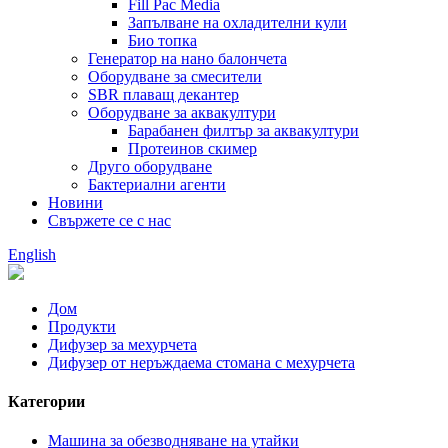
Fill Pac Media
Запълване на охладителни кули
Био топка
Генератор на нано балончета
Оборудване за смесители
SBR плаващ декантер
Оборудване за аквакултури
Барабанен филтър за аквакултури
Протеинов скимер
Друго оборудване
Бактериални агенти
Новини
Свържете се с нас
English
Дом
Продукти
Дифузер за мехурчета
Дифузер от неръждаема стомана с мехурчета
Категории
Машина за обезводняване на утайки