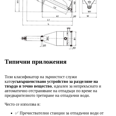
Типични приложения
Този класификатор на зърнистост служи
като
усъвършенствано устройство за разделяне на
твърдо и течно вещество
, идеален за непрекъснато и
автоматично отстраняване на отпадъци по време на
предварителното третиране на отпадъчни води.
Често се използва в:
✅ Пречиствателни станции за отпадъчни води от