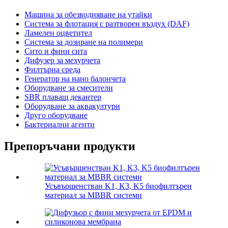
Машина за обезводняване на утайки
Система за флотация с разтворен въздух (DAF)
Ламелен оцветител
Система за дозиране на полимери
Сито и фини сита
Дифузер за мехурчета
Филтърна среда
Генератор на нано балончета
Оборудване за смесители
SBR плаващ декантер
Оборудване за аквакултури
Друго оборудване
Бактериални агенти
Препоръчани продукти
Усъвършенстван K1, K3, K5 биофилтърен
материал за MBBR системи