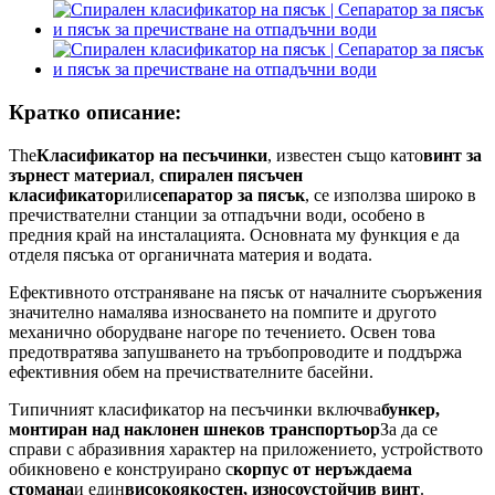
Кратко описание:
The
Класификатор на песъчинки
, известен също като
винт за
зърнест материал
,
спирален пясъчен
класификатор
или
сепаратор за пясък
, се използва широко в
пречиствателни станции за отпадъчни води, особено в
предния край на инсталацията. Основната му функция е да
отделя пясъка от органичната материя и водата.
Ефективното отстраняване на пясък от началните съоръжения
значително намалява износването на помпите и другото
механично оборудване нагоре по течението. Освен това
предотвратява запушването на тръбопроводите и поддържа
ефективния обем на пречиствателните басейни.
Типичният класификатор на песъчинки включва
бункер,
монтиран над наклонен шнеков транспортьор
За да се
справи с абразивния характер на приложението, устройството
обикновено е конструирано с
корпус от неръждаема
стомана
и един
високоякостен, износоустойчив винт
.