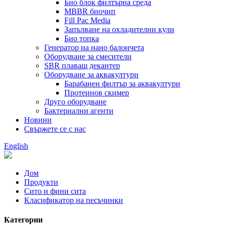
Био блок филтърна среда
MBBR биочип
Fill Pac Media
Запълване на охладителни кули
Био топка
Генератор на нано балончета
Оборудване за смесители
SBR плаващ декантер
Оборудване за аквакултури
Барабанен филтър за аквакултури
Протеинов скимер
Друго оборудване
Бактериални агенти
Новини
Свържете се с нас
English
Дом
Продукти
Сито и фини сита
Класификатор на песъчинки
Категории