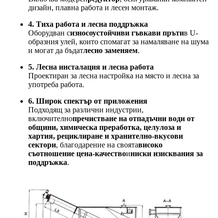
дизайн, плавна работа и лесен монтаж.
4. Тиха работа и лесна поддръжка
Оборудван с
износоустойчиви гъвкави пръти
в U-
образния улей, които спомагат за намаляване на шума
и могат да бъдат
лесно заменяем
.
5. Лесна инсталация и лесна работа
Проектиран за лесна настройка на място и лесна за
употреба работа.
6. Широк спектър от приложения
Подходящ за различни индустрии,
включително
пречистване на отпадъчни води от
общини, химическа преработка, целулоза и
хартия, рециклиране и хранително-вкусови
сектори
, благодарение на своята
високо
съотношение цена-качество
и
ниски изисквания за
поддръжка
.