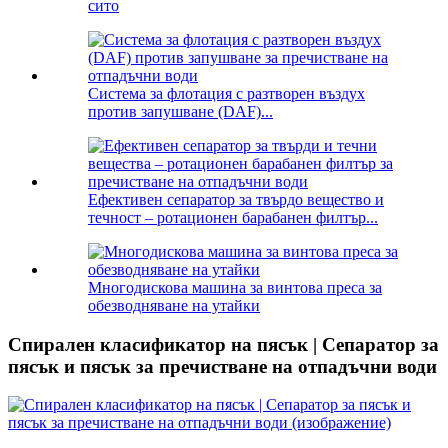
сито
Система за флотация с разтворен въздух
против запушване (DAF)...
Ефективен сепаратор за твърдо вещество и
течност – ротационен барабанен филтър...
Многодискова машина за винтова преса за
обезводняване на утайки
Спирален класификатор на пясък | Сепаратор за
пясък и пясък за пречистване на отпадъчни води