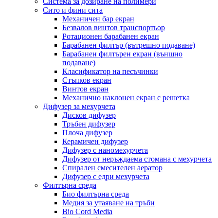
Система за дозиране на полимери
Сито и фини сита
Механичен бар екран
Безвалов винтов транспортьор
Ротационен барабанен екран
Барабанен филтър (вътрешно подаване)
Барабанен филтърен екран (външно
подаване)
Класификатор на песъчинки
Стъпков екран
Винтов екран
Механично наклонен екран с решетка
Дифузер за мехурчета
Дисков дифузер
Тръбен дифузер
Плоча дифузер
Керамичен дифузер
Дифузер с наномехурчета
Дифузер от неръждаема стомана с мехурчета
Спирален смесителен аератор
Дифузер с едри мехурчета
Филтърна среда
Био филтърна среда
Медия за утаяване на тръби
Bio Cord Media