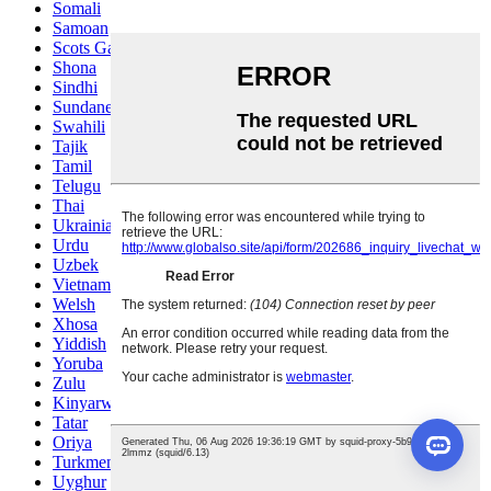
Somali
Samoan
Scots Gaelic
Shona
Sindhi
Sundanese
Swahili
Tajik
Tamil
Telugu
Thai
Ukrainian
Urdu
Uzbek
Vietnamese
Welsh
Xhosa
Yiddish
Yoruba
Zulu
Kinyarwanda
Tatar
Oriya
Turkmen
Uyghur