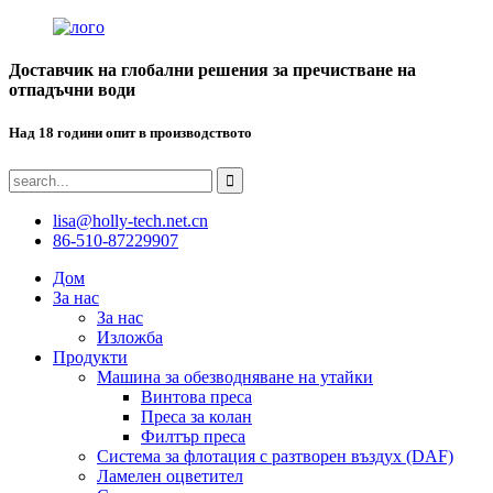
Доставчик на глобални решения за пречистване на
отпадъчни води
Над 18 години опит в производството
lisa@holly-tech.net.cn
86-510-87229907
Дом
За нас
За нас
Изложба
Продукти
Машина за обезводняване на утайки
Винтова преса
Преса за колан
Филтър преса
Система за флотация с разтворен въздух (DAF)
Ламелен оцветител