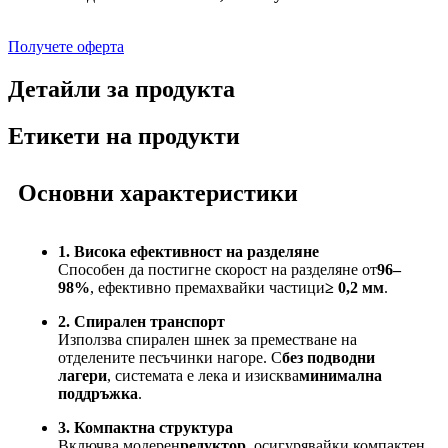
Получете оферта
Детайли за продукта
Етикети на продукти
Основни характеристики
1. Висока ефективност на разделяне
Способен да постигне скорост на разделяне от
96–
98%
, ефективно премахвайки частици
≥ 0,2 мм
.
2. Спирален транспорт
Използва спирален шнек за преместване на
отделените песъчинки нагоре. С
без подводни
лагери
, системата е лека и изисква
минимална
поддръжка
.
3. Компактна структура
Включва модерен
редуктор
, осигурявайки компактен