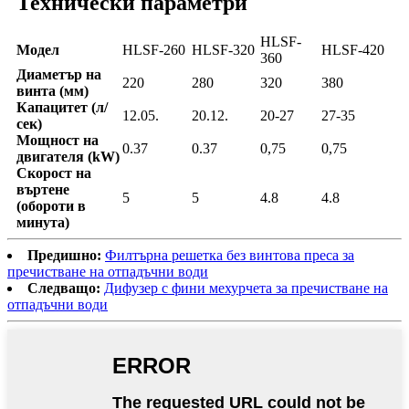
Технически параметри
HLSF-
Модел
HLSF-260
HLSF-320
HLSF-420
360
Диаметър на
220
280
320
380
винта (мм)
Капацитет (л/
12.05.
20.12.
20-27
27-35
сек)
Мощност на
0.37
0.37
0,75
0,75
двигателя (kW)
Скорост на
въртене
5
5
4.8
4.8
(обороти в
минута)
Предишно:
Филтърна решетка без винтова преса за
пречистване на отпадъчни води
Следващо:
Дифузер с фини мехурчета за пречистване на
отпадъчни води