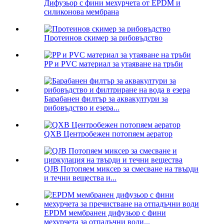
Дифузьор с фини мехурчета от EPDM и
силиконова мембрана
Протеинов скимер за рибовъдство
PP и PVC материал за утаяване на тръби
Барабанен филтър за аквакултури за
рибовъдство и езера...
QXB Центробежен потопяем аератор
QJB Потопяем миксер за смесване на твърди
и течни вещества и...
EPDM мембранен дифузьор с фини
мехурчета за отпадъчни води...