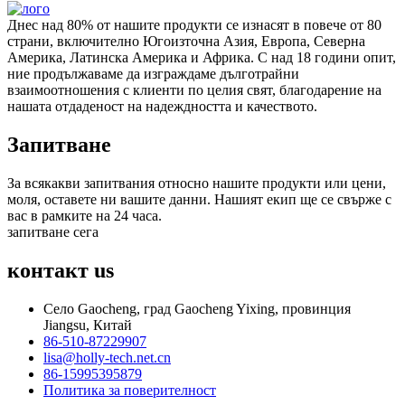
Днес над 80% от нашите продукти се изнасят в повече от 80
страни, включително Югоизточна Азия, Европа, Северна
Америка, Латинска Америка и Африка. С над 18 години опит,
ние продължаваме да изграждаме дълготрайни
взаимоотношения с клиенти по целия свят, благодарение на
нашата отдаденост на надеждността и качеството.
Запитване
За всякакви запитвания относно нашите продукти или цени,
моля, оставете ни вашите данни. Нашият екип ще се свърже с
вас в рамките на 24 часа.
запитване сега
контакт
us
Село Gaocheng, град Gaocheng Yixing, провинция
Jiangsu, Китай
86-510-87229907
lisa@holly-tech.net.cn
86-15995395879
Политика за поверителност