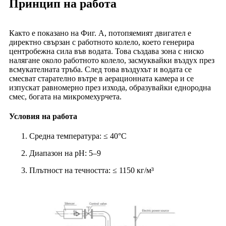
Принцип на работа
Както е показано на Фиг. А, потопяемият двигател е
директно свързан с работното колело, което генерира
центробежна сила във водата. Това създава зона с ниско
налягане около работното колело, засмуквайки въздух през
всмукателната тръба. След това въздухът и водата се
смесват старателно вътре в аерационната камера и се
изпускат равномерно през изхода, образувайки еднородна
смес, богата на микромехурчета.
Условия на работа
Средна температура: ≤ 40°C
Диапазон на pH: 5–9
Плътност на течността: ≤ 1150 кг/м³