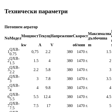
Технически параметри
Потопяем аератор
Максимална
Мощност
Текущ
Напрежение
Скорост
No
Модел
дълбочина
kw
A
V
об/мин
m
QXB-
1
0,75
2.2
380
1470 г.
1.5
0.75
QXB-
2
1.5
4
380
1470 г.
2
1.5
QXB-
3
2.2
5.8
380
1470 г.
3
2.2
QXB-
4
3
7.8
380
1470 г.
3.5
3
QXB-
5
4
9.8
380
1470 г.
4
4
QXB-
6
5.5
12.4
380
1470 г.
4.5
5.5
QXB-
7
7.5
17
380
1470 г.
5
7.5