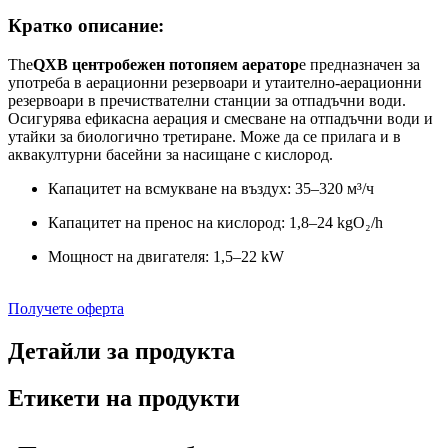
Кратко описание:
The
QXB центробежен потопяем аератор
е предназначен за
употреба в аерационни резервоари и утаително-аерационни
резервоари в пречиствателни станции за отпадъчни води.
Осигурява ефикасна аерация и смесване на отпадъчни води и
утайки за биологично третиране. Може да се прилага и в
аквакултурни басейни за насищане с кислород.
Капацитет на всмукване на въздух: 35–320 м³/ч
Капацитет на пренос на кислород: 1,8–24 kgO₂/h
Мощност на двигателя: 1,5–22 kW
Получете оферта
Детайли за продукта
Етикети на продукти