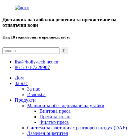
Доставчик на глобални решения за пречистване на
отпадъчни води
Над 18 години опит в производството
lisa@holly-tech.net.cn
86-510-87229907
Дом
За нас
За нас
Изложба
Продукти
Машина за обезводняване на утайки
Винтова преса
Преса за колан
Филтър преса
Система за флотация с разтворен въздух (DAF)
Ламелен оцветител