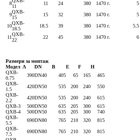
QXB-
8
11
24
380
1470 г.
5
11
QXB-
9
15
32
380
1470 г.
5
15
QXB-
10
18.5
39
380
1470 г.
5.5
18.5
QXB-
11
22
45
380
1470 г.
6
22
Размери за монтаж
Модел
A
DN
B
E
F
H
QXB-
390
DN40
405
65
165
465
0.75
QXB-
420
DN50
535
200
240
550
1.5
QXB-
420
DN50
535
200
240
615
2.2
QXB-3
500
DN50
635
205
300
615
QXB-4
500
DN50
635
205
300
740
QXB-
690
DN80
765
210
320
815
5.5
QXB-
690
DN80
765
210
320
815
7.5
QXB-