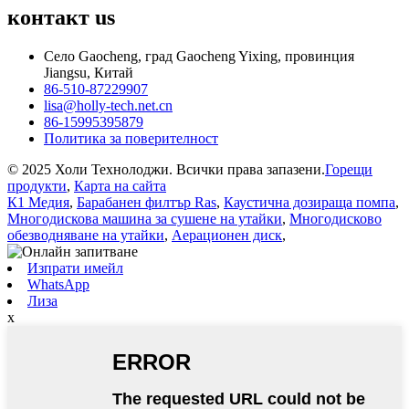
контакт
us
Село Gaocheng, град Gaocheng Yixing, провинция
Jiangsu, Китай
86-510-87229907
lisa@holly-tech.net.cn
86-15995395879
Политика за поверителност
© 2025 Холи Технолоджи. Всички права запазени.
Горещи
продукти
,
Карта на сайта
К1 Медия
,
Барабанен филтър Ras
,
Каустична дозираща помпа
,
Многодискова машина за сушене на утайки
,
Многодисково
обезводняване на утайки
,
Аерационен диск
,
Изпрати имейл
WhatsApp
Лиза
x