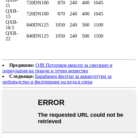
720
DN100
870
240
400
1045
11
QXB-
720
DN100
870
240
400
1045
15
QXB-
840
DN125
1050
240
500
1100
18.5
QXB-
840
DN125
1050
240
500
1100
22
Предишно:
QJB Потопяем миксер за смесване и
циркулация на твърди и течни вещества
Следващо:
Барабанен филтър за аквакултури за
рибовъдство и филтриране на вода в езера