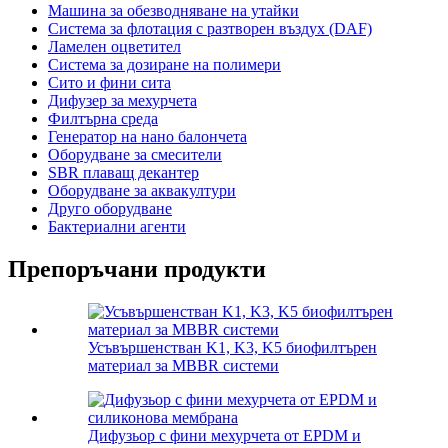
Машина за обезводняване на утайки
Система за флотация с разтворен въздух (DAF)
Ламелен оцветител
Система за дозиране на полимери
Сито и фини сита
Дифузер за мехурчета
Филтърна среда
Генератор на нано балончета
Оборудване за смесители
SBR плаващ декантер
Оборудване за аквакултури
Друго оборудване
Бактериални агенти
Препоръчани продукти
Усъвършенстван K1, K3, K5 биофилтърен
материал за MBBR системи
Дифузьор с фини мехурчета от EPDM и