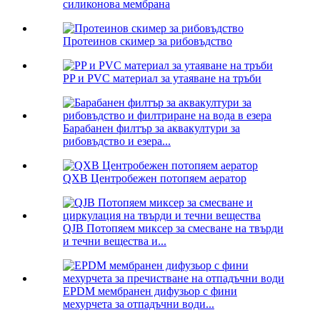
силиконова мембрана
Протеинов скимер за рибовъдство
PP и PVC материал за утаяване на тръби
Барабанен филтър за аквакултури за
рибовъдство и езера...
QXB Центробежен потопяем аератор
QJB Потопяем миксер за смесване на твърди
и течни вещества и...
EPDM мембранен дифузьор с фини
мехурчета за отпадъчни води...