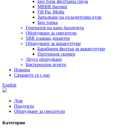
Био блок филтърна среда
MBBR биочип
Fill Pac Media
Запълване на охладителни кули
Био топка
Генератор на нано балончета
Оборудване за смесители
SBR плаващ декантер
Оборудване за аквакултури
Барабанен филтър за аквакултури
Протеинов скимер
Друго оборудване
Бактериални агенти
Новини
Свържете се с нас
English
Дом
Продукти
Оборудване за смесители
Категории