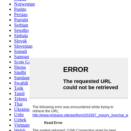
Norwegian
Pashto
Persian
Punjabi
Serbian
Sesotho
Sinhala
Slovak
Slovenian
Somali
Samoan
Scots Gaelic
Shona
Sindhi
Sundanese
Swahili
Tajik
Tamil
Telugu
Thai
Ukrainian
Urdu
Uzbek
Vietnamese
Welsh