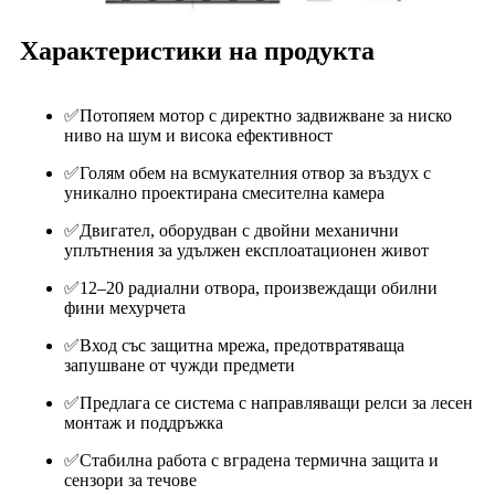
Характеристики на продукта
✅Потопяем мотор с директно задвижване за ниско
ниво на шум и висока ефективност
✅Голям обем на всмукателния отвор за въздух с
уникално проектирана смесителна камера
✅Двигател, оборудван с двойни механични
уплътнения за удължен експлоатационен живот
✅12–20 радиални отвора, произвеждащи обилни
фини мехурчета
✅Вход със защитна мрежа, предотвратяваща
запушване от чужди предмети
✅Предлага се система с направляващи релси за лесен
монтаж и поддръжка
✅Стабилна работа с вградена термична защита и
сензори за течове