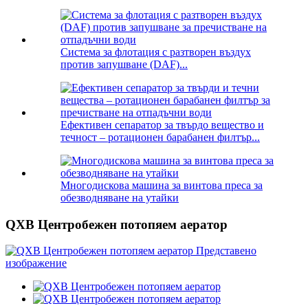
Система за флотация с разтворен въздух
против запушване (DAF)...
Ефективен сепаратор за твърдо вещество и
течност – ротационен барабанен филтър...
Многодискова машина за винтова преса за
обезводняване на утайки
QXB Центробежен потопяем аератор