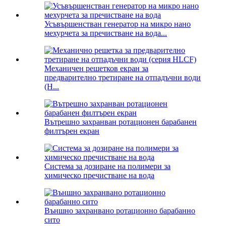
Усъвършенстван генератор на микро нано
мехурчета за пречистване на вода...
Механичен решетков екран за
предварително третиране на отпадъчни води
(H...
Вътрешно захранван ротационен барабанен
филтърен екран
Система за дозиране на полимери за
химическо пречистване на вода
Външно захранвано ротационно барабанно
сито