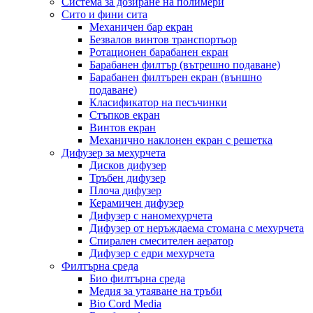
Система за дозиране на полимери
Сито и фини сита
Механичен бар екран
Безвалов винтов транспортьор
Ротационен барабанен екран
Барабанен филтър (вътрешно подаване)
Барабанен филтърен екран (външно
подаване)
Класификатор на песъчинки
Стъпков екран
Винтов екран
Механично наклонен екран с решетка
Дифузер за мехурчета
Дисков дифузер
Тръбен дифузер
Плоча дифузер
Керамичен дифузер
Дифузер с наномехурчета
Дифузер от неръждаема стомана с мехурчета
Спирален смесителен аератор
Дифузер с едри мехурчета
Филтърна среда
Био филтърна среда
Медия за утаяване на тръби
Bio Cord Media