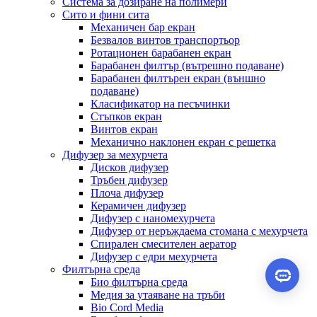
Система за дозиране на полимери
Сито и фини сита
Механичен бар екран
Безвалов винтов транспортьор
Ротационен барабанен екран
Барабанен филтър (вътрешно подаване)
Барабанен филтърен екран (външно
подаване)
Класификатор на песъчинки
Стъпков екран
Винтов екран
Механично наклонен екран с решетка
Дифузер за мехурчета
Дисков дифузер
Тръбен дифузер
Плоча дифузер
Керамичен дифузер
Дифузер с наномехурчета
Дифузер от неръждаема стомана с мехурчета
Спирален смесителен аератор
Дифузер с едри мехурчета
Филтърна среда
Био филтърна среда
Медия за утаяване на тръби
Bio Cord Media