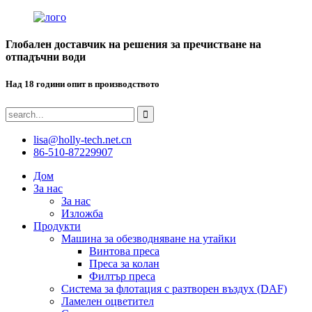
Глобален доставчик на решения за пречистване на
отпадъчни води
Над 18 години опит в производството
lisa@holly-tech.net.cn
86-510-87229907
Дом
За нас
За нас
Изложба
Продукти
Машина за обезводняване на утайки
Винтова преса
Преса за колан
Филтър преса
Система за флотация с разтворен въздух (DAF)
Ламелен оцветител