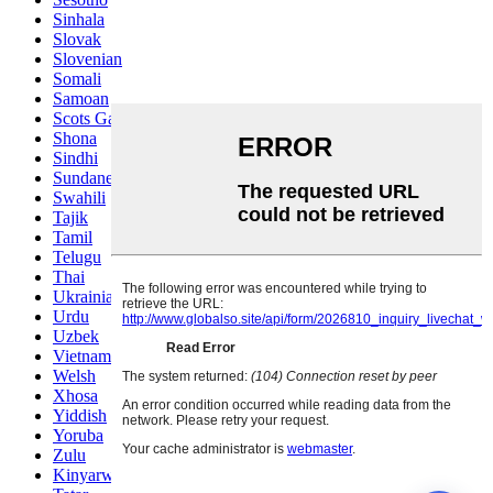
Sinhala
Slovak
Slovenian
Somali
Samoan
Scots Gaelic
Shona
Sindhi
Sundanese
Swahili
Tajik
Tamil
Telugu
Thai
Ukrainian
Urdu
Uzbek
Vietnamese
Welsh
Xhosa
Yiddish
Yoruba
Zulu
Kinyarwanda