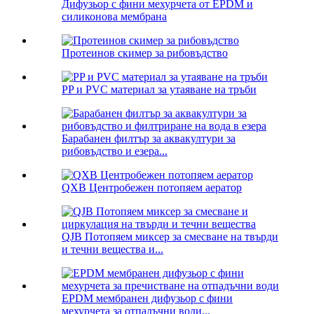
Дифузьор с фини мехурчета от EPDM и
силиконова мембрана
Протеинов скимер за рибовъдство
PP и PVC материал за утаяване на тръби
Барабанен филтър за аквакултури за
рибовъдство и езера...
QXB Центробежен потопяем аератор
QJB Потопяем миксер за смесване на твърди
и течни вещества и...
EPDM мембранен дифузьор с фини
мехурчета за отпадъчни води...