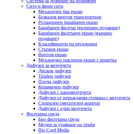
Система за дозиране на полимери
Сито и фини сита
Механичен бар екран
Безвалов винтов транспортьор
Ротационен барабанен екран
Барабанен филтър (вътрешно подаване)
Барабанен филтърен екран (външно
подаване)
Класификатор на песъчинки
Стъпков екран
Винтов екран
Механично наклонен екран с решетка
Дифузер за мехурчета
Дисков дифузер
Тръбен дифузер
Плоча дифузер
Керамичен дифузер
Дифузер с наномехурчета
Дифузер от неръждаема стомана с мехурчета
Спирален смесителен аератор
Дифузер с едри мехурчета
Филтърна среда
Био филтърна среда
Медия за утаяване на тръби
Bio Cord Media