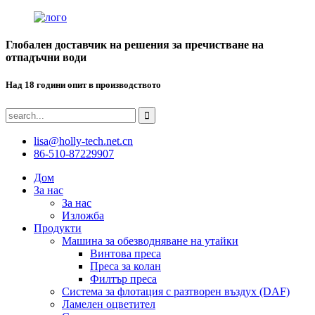
Глобален доставчик на решения за пречистване на
отпадъчни води
Над 18 години опит в производството
lisa@holly-tech.net.cn
86-510-87229907
Дом
За нас
За нас
Изложба
Продукти
Машина за обезводняване на утайки
Винтова преса
Преса за колан
Филтър преса
Система за флотация с разтворен въздух (DAF)
Ламелен оцветител