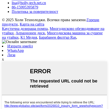
lisa@holly-tech.net.cn
86-15995395879
Политика за поверителност
© 2025 Холи Технолоджи. Всички права запазени.
Горещи
продукти
,
Карта на сайта
Каустична дозираща помпа
,
Многодисково обезводняване на
утайки
,
Аерационен диск
,
Многодискова машина за сушене
на утайки
,
К1 Медия
,
Барабанен филтър Ras
,
Изпрати имейл
WhatsApp
Лиза
x