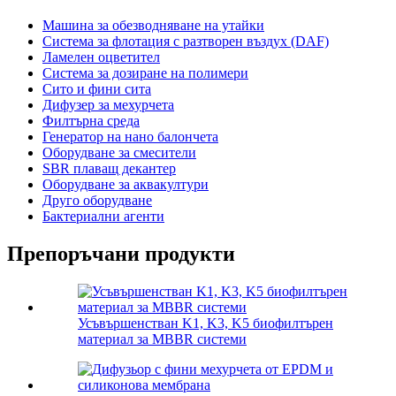
Машина за обезводняване на утайки
Система за флотация с разтворен въздух (DAF)
Ламелен оцветител
Система за дозиране на полимери
Сито и фини сита
Дифузер за мехурчета
Филтърна среда
Генератор на нано балончета
Оборудване за смесители
SBR плаващ декантер
Оборудване за аквакултури
Друго оборудване
Бактериални агенти
Препоръчани продукти
Усъвършенстван K1, K3, K5 биофилтърен
материал за MBBR системи