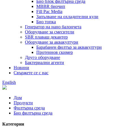
Био блок филтърна среда
MBBR биочип
Fill Pac Media
Запълване на охладителни кули
Био топка
Генератор на нано балончета
Оборудване за смесители
SBR плаващ декантер
Оборудване за аквакултури
Барабанен филтър за аквакултури
Протеинов скимер
Друго оборудване
Бактериални агенти
Новини
Свържете се с нас
English
Дом
Продукти
Филтърна среда
Био филтърна среда
Категории