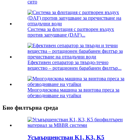
сито
Система за флотация с разтворен въздух
против запушване (DAF)...
Ефективен сепаратор за твърдо-течно
вещество – ротационен барабанен филтър...
Многодискова машина за винтова преса за
обезводняване на утайки
Био филтърна среда
Усъвършенстван K1, K3, K5