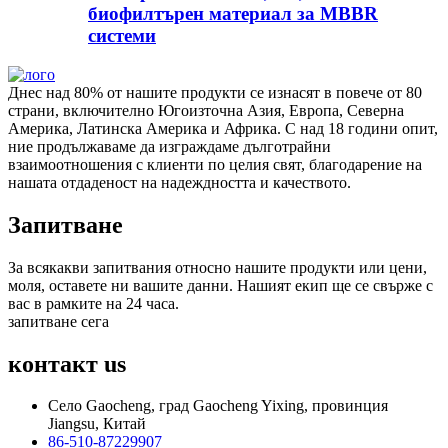
биофилтърен материал за MBBR
системи
Днес над 80% от нашите продукти се изнасят в повече от 80
страни, включително Югоизточна Азия, Европа, Северна
Америка, Латинска Америка и Африка. С над 18 години опит,
ние продължаваме да изграждаме дълготрайни
взаимоотношения с клиенти по целия свят, благодарение на
нашата отдаденост на надеждността и качеството.
Запитване
За всякакви запитвания относно нашите продукти или цени,
моля, оставете ни вашите данни. Нашият екип ще се свърже с
вас в рамките на 24 часа.
запитване сега
контакт
us
Село Gaocheng, град Gaocheng Yixing, провинция
Jiangsu, Китай
86-510-87229907