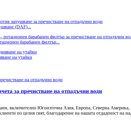
ушване (DAF)...
тационен барабанен филтър...
яване на утайки
ета за пречистване на отпадъчни води
трани, включително Югоизточна Азия, Европа, Северна Америка,
иенти по целия свят, благодарение на нашата отдаденост на на