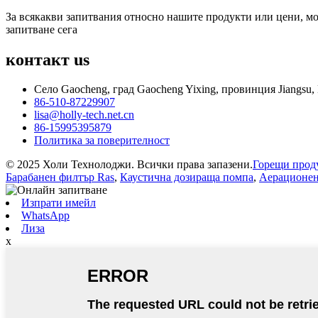
За всякакви запитвания относно нашите продукти или цени, мол
запитване сега
контакт
us
Село Gaocheng, град Gaocheng Yixing, провинция Jiangsu,
86-510-87229907
lisa@holly-tech.net.cn
86-15995395879
Политика за поверителност
© 2025 Холи Технолоджи. Всички права запазени.
Горещи прод
Барабанен филтър Ras
,
Каустична дозираща помпа
,
Аерационен
Изпрати имейл
WhatsApp
Лиза
x