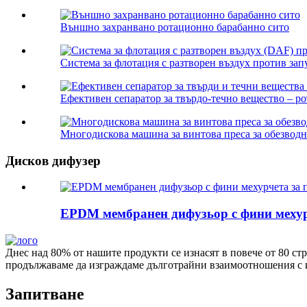
Външно захранвано ротационно барабанно сито
Система за флотация с разтворен въздух против зап
Ефективен сепаратор за твърдо-течно вещество – ро
Многодискова машина за винтова преса за обезводн
Дисков дифузер
EPDM мембранен дифузьор с фини мехурч
Днес над 80% от нашите продукти се изнасят в повече от 80 с
продължаваме да изграждаме дълготрайни взаимоотношения с кл
Запитване