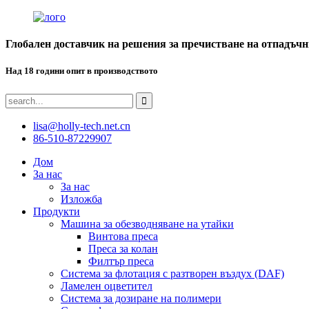
Глобален доставчик на решения за пречистване на отпадъчн
Над 18 години опит в производството
lisa@holly-tech.net.cn
86-510-87229907
Дом
За нас
За нас
Изложба
Продукти
Машина за обезводняване на утайки
Винтова преса
Преса за колан
Филтър преса
Система за флотация с разтворен въздух (DAF)
Ламелен оцветител
Система за дозиране на полимери