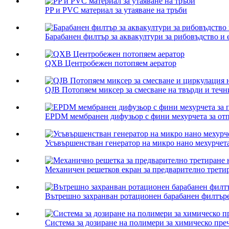
PP и PVC материал за утаяване на тръби
Барабанен филтър за аквакултури за рибовъдство и е
QXB Центробежен потопяем аератор
QJB Потопяем миксер за смесване на твърди и течни
EPDM мембранен дифузьор с фини мехурчета за отп
Усъвършенстван генератор на микро нано мехурчета 
Механичен решетков екран за предварително третир
Вътрешно захранван ротационен барабанен филтър
Система за дозиране на полимери за химическо пре