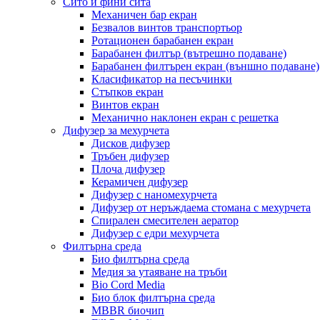
Сито и фини сита
Механичен бар екран
Безвалов винтов транспортьор
Ротационен барабанен екран
Барабанен филтър (вътрешно подаване)
Барабанен филтърен екран (външно подаване)
Класификатор на песъчинки
Стъпков екран
Винтов екран
Механично наклонен екран с решетка
Дифузер за мехурчета
Дисков дифузер
Тръбен дифузер
Плоча дифузер
Керамичен дифузер
Дифузер с наномехурчета
Дифузер от неръждаема стомана с мехурчета
Спирален смесителен аератор
Дифузер с едри мехурчета
Филтърна среда
Био филтърна среда
Медия за утаяване на тръби
Bio Cord Media
Био блок филтърна среда
MBBR биочип