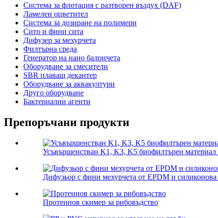
Система за флотация с разтворен въздух (DAF)
Ламелен оцветител
Система за дозиране на полимери
Сито и фини сита
Дифузер за мехурчета
Филтърна среда
Генератор на нано балончета
Оборудване за смесители
SBR плаващ декантер
Оборудване за аквакултури
Друго оборудване
Бактериални агенти
Препоръчани продукти
Усъвършенстван K1, K3, K5 биофилтърен материал
Дифузьор с фини мехурчета от EPDM и силиконова
Протеинов скимер за рибовъдство