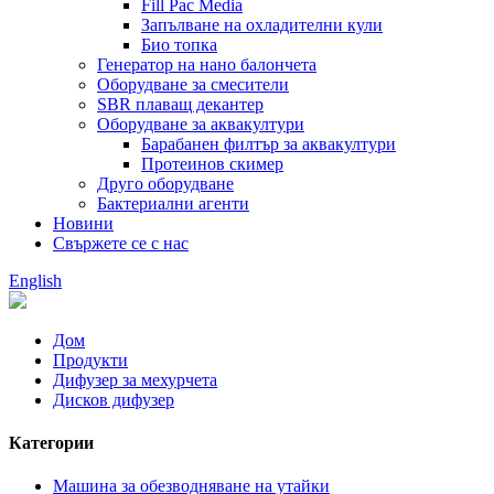
Fill Pac Media
Запълване на охладителни кули
Био топка
Генератор на нано балончета
Оборудване за смесители
SBR плаващ декантер
Оборудване за аквакултури
Барабанен филтър за аквакултури
Протеинов скимер
Друго оборудване
Бактериални агенти
Новини
Свържете се с нас
English
Дом
Продукти
Дифузер за мехурчета
Дисков дифузер
Категории
Машина за обезводняване на утайки