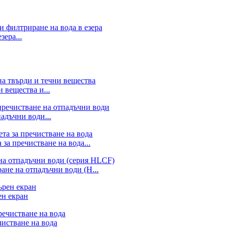
зера...
 вещества и...
адъчни води...
за пречистване на вода...
ане на отпадъчни води (H...
ен екран
чистване на вода