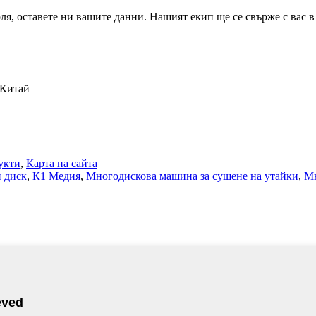
я, оставете ни вашите данни. Нашият екип ще се свърже с вас в 
 Китай
укти
,
Карта на сайта
 диск
,
К1 Медия
,
Многодискова машина за сушене на утайки
,
Мн