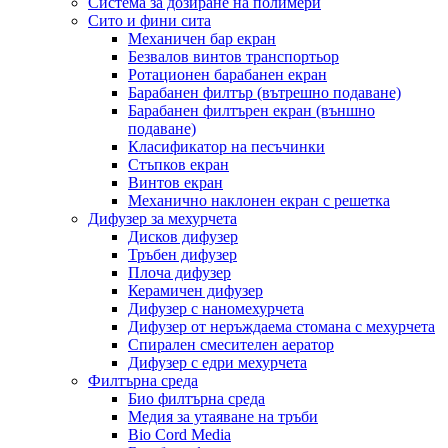
Система за дозиране на полимери
Сито и фини сита
Механичен бар екран
Безвалов винтов транспортьор
Ротационен барабанен екран
Барабанен филтър (вътрешно подаване)
Барабанен филтърен екран (външно
подаване)
Класификатор на песъчинки
Стъпков екран
Винтов екран
Механично наклонен екран с решетка
Дифузер за мехурчета
Дисков дифузер
Тръбен дифузер
Плоча дифузер
Керамичен дифузер
Дифузер с наномехурчета
Дифузер от неръждаема стомана с мехурчета
Спирален смесителен аератор
Дифузер с едри мехурчета
Филтърна среда
Био филтърна среда
Медия за утаяване на тръби
Bio Cord Media