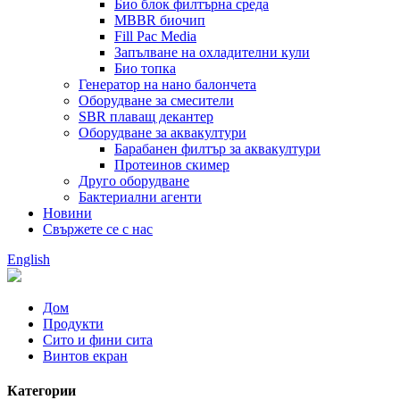
Био блок филтърна среда
MBBR биочип
Fill Pac Media
Запълване на охладителни кули
Био топка
Генератор на нано балончета
Оборудване за смесители
SBR плаващ декантер
Оборудване за аквакултури
Барабанен филтър за аквакултури
Протеинов скимер
Друго оборудване
Бактериални агенти
Новини
Свържете се с нас
English
Дом
Продукти
Сито и фини сита
Винтов екран
Категории