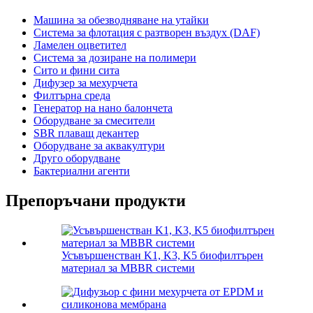
Машина за обезводняване на утайки
Система за флотация с разтворен въздух (DAF)
Ламелен оцветител
Система за дозиране на полимери
Сито и фини сита
Дифузер за мехурчета
Филтърна среда
Генератор на нано балончета
Оборудване за смесители
SBR плаващ декантер
Оборудване за аквакултури
Друго оборудване
Бактериални агенти
Препоръчани продукти
Усъвършенстван K1, K3, K5 биофилтърен
материал за MBBR системи