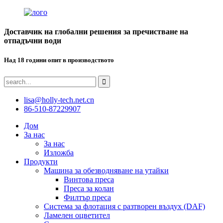
Доставчик на глобални решения за пречистване на
отпадъчни води
Над 18 години опит в производството
lisa@holly-tech.net.cn
86-510-87229907
Дом
За нас
За нас
Изложба
Продукти
Машина за обезводняване на утайки
Винтова преса
Преса за колан
Филтър преса
Система за флотация с разтворен въздух (DAF)
Ламелен оцветител