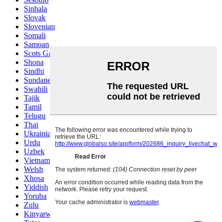
Sinhala
Slovak
Slovenian
Somali
Samoan
Scots Gaelic
Shona
Sindhi
Sundanese
Swahili
Tajik
Tamil
Telugu
Thai
Ukrainian
Urdu
Uzbek
Vietnamese
Welsh
Xhosa
Yiddish
Yoruba
Zulu
Kinyarwanda