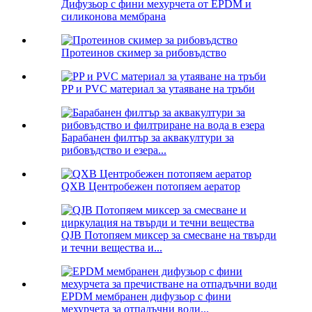
Дифузьор с фини мехурчета от EPDM и
силиконова мембрана
Протеинов скимер за рибовъдство
PP и PVC материал за утаяване на тръби
Барабанен филтър за аквакултури за
рибовъдство и езера...
QXB Центробежен потопяем аератор
QJB Потопяем миксер за смесване на твърди
и течни вещества и...
EPDM мембранен дифузьор с фини
мехурчета за отпадъчни води...