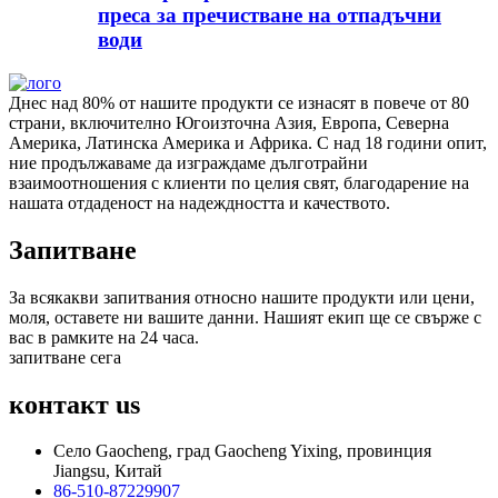
преса за пречистване на отпадъчни
води
Днес над 80% от нашите продукти се изнасят в повече от 80
страни, включително Югоизточна Азия, Европа, Северна
Америка, Латинска Америка и Африка. С над 18 години опит,
ние продължаваме да изграждаме дълготрайни
взаимоотношения с клиенти по целия свят, благодарение на
нашата отдаденост на надеждността и качеството.
Запитване
За всякакви запитвания относно нашите продукти или цени,
моля, оставете ни вашите данни. Нашият екип ще се свърже с
вас в рамките на 24 часа.
запитване сега
контакт
us
Село Gaocheng, град Gaocheng Yixing, провинция
Jiangsu, Китай
86-510-87229907