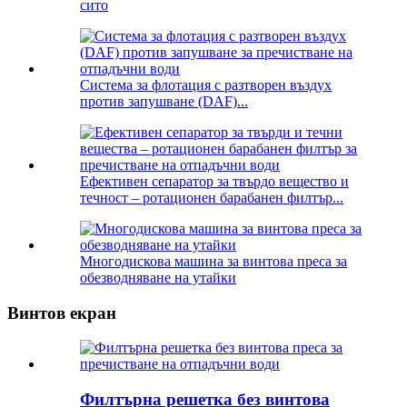
сито
Система за флотация с разтворен въздух
против запушване (DAF)...
Ефективен сепаратор за твърдо вещество и
течност – ротационен барабанен филтър...
Многодискова машина за винтова преса за
обезводняване на утайки
Винтов екран
Филтърна решетка без винтова