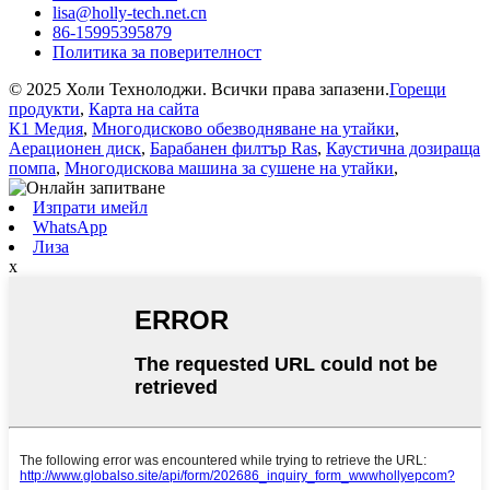
lisa@holly-tech.net.cn
86-15995395879
Политика за поверителност
© 2025 Холи Технолоджи. Всички права запазени.
Горещи
продукти
,
Карта на сайта
К1 Медия
,
Многодисково обезводняване на утайки
,
Аерационен диск
,
Барабанен филтър Ras
,
Каустична дозираща
помпа
,
Многодискова машина за сушене на утайки
,
Изпрати имейл
WhatsApp
Лиза
x